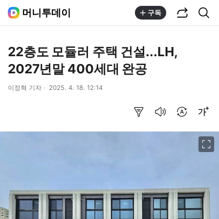
공유하기
통합검색
머니투데이
구독
22층도 모듈러 주택 건설...LH,
2027년말 400세대 완공
이정혁 기자
2025. 4. 18. 12:14
요약보기
음성으로 듣기
번역 설정
글씨크기 조절하기
이미지 크게 보기