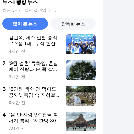
뉴스1 랭킹 뉴스
최근 3시간 집계 결과입니다.
많이 본 뉴스
탐독한 뉴스
1
김민석, 제주·인천 승리
로 2승 1패…누적 합산
역전하며 선두 탈환(종
4시간 전
합)
2
'9월 결혼' 류화영, 훈남
예비 신랑과 손 꼭 잡고
데이트 [N샷]
3시간 전
3
"8만원 백숙 안 먹어도
공짜"…폭염 속 지하철
타고 가는 '역세권 계곡'
8시간 전
4
"물 반 사람 반" 전국 피
서지 북적…'시간당 80
㎜' 강원 영동은 입수 금
7시간 전
지