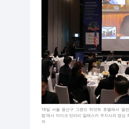
18일 서울 용산구 그랜드 하얏트 호텔에서 열린
럼'에서 마이크 던리비 알래스카 주지사의 영상 축사가
자