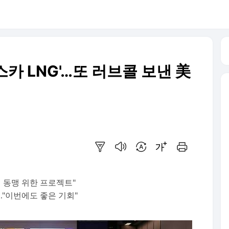
카 LNG'…또 러브콜 보낸 美
요약보기
음성으로 듣기
번역 설정
글씨크기 조절하기
인쇄하기
 동맹 위한 프로젝트"
"이번에도 좋은 기회"