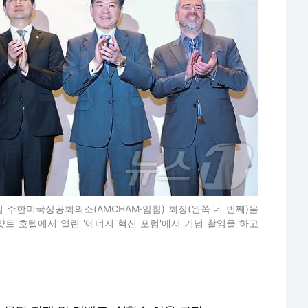
 주한미국상공회의소(AMCHAM·암참) 회장(왼쪽 네 번째)을
얏트 호텔에서 열린 '에너지 혁신 포럼'에서 기념 촬영을 하고