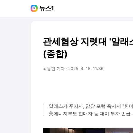
뉴스1
관세협상 지렛대 '알래스
(종합)
최동현 기자
2025. 4. 18. 11:36
알래스카 주지사, 암참 포럼 축사서 "한미
美에너지부도 현대차 등 대미 투자 언급…