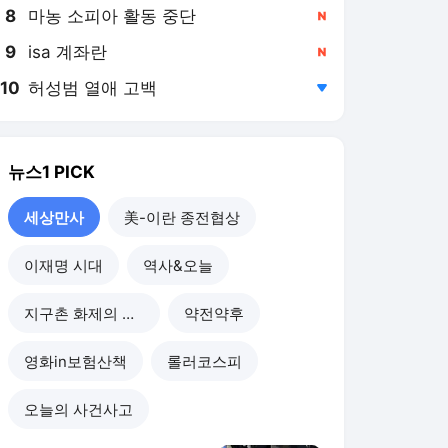
8
마농 소피아 활동 중단
,신규
9
isa 계좌란
,신규
10
허성범 열애 고백
,하락
뉴스1
PICK
세상만사
美-이란 종전협상
이재명 시대
역사&오늘
지구촌 화제의 뉴스
약전약후
영화in보험산책
롤러코스피
오늘의 사건사고