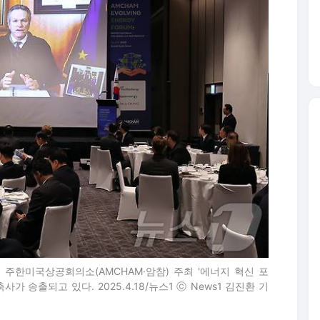
 주한미국상공회의소(AMCHAM·암참) 주최 '에너지 혁신 포
 송출되고 있다. 2025.4.18/뉴스1 ⓒ News1 김진환 기