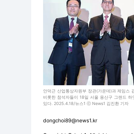
안덕근 산업통상자원부 장관(가운데)과 제임스 김
비롯한 참석자들이 18일 서울 용산구 그랜드 하
있다. 2025.4.18/뉴스1 ⓒ News1 김진환 기자
dongchoi89@news1.kr