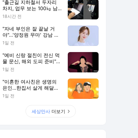
"출근길 지하철서 두자리
차지, 업무 보는 100㎏ 남
성…부딪히면 신경질"
18시간 전
"자네 부인은 잘 끝날 거
야"…'양정원 무마' 강남 경
찰, 다른 돈도 받은 정황
1일 전
"예비 신랑 절친이 전신 먹
물 문신, 해외 도피 준비"…
예비 신부 '혼란'
1일 전
"이혼한 여사친은 생명의
은인…한집서 살게 해달라"
남편 요구에 '절망'
1일 전
세상만사
더보기