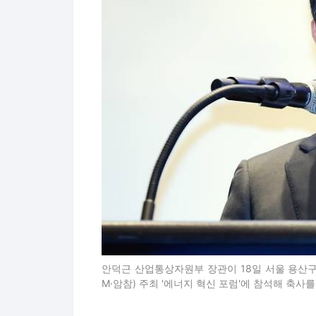
안덕근 산업통상자원부 장관이 18일 서울 용산
M·암참) 주최 '에너지 혁신 포럼'에 참석해 축사를 하