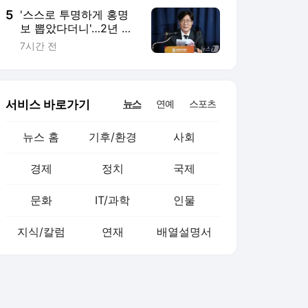
5
'스스로 투명하게 홍명
보 뽑았다더니'…2년 만
에 말 바꾼 이임생
7시간 전
서비스 바로가기
뉴스
연예
스포츠
뉴스 홈
기후/환경
사회
경제
정치
국제
문화
IT/과학
인물
지식/칼럼
연재
배열설명서