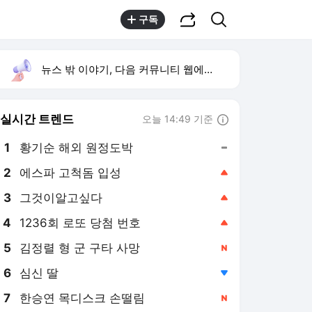
공유하기
검색
구독
뉴스 밖 이야기, 다음 커뮤니티 웹에서 보기
실시간 트렌드
오늘 14:49 기준
툴팁보기
1
황기순 해외 원정도박
,유지
2
에스파 고척돔 입성
,상승
3
그것이알고싶다
,상승
4
1236회 로또 당첨 번호
,상승
5
김정렬 형 군 구타 사망
,신규
6
심신 딸
,하락
7
한승연 목디스크 손떨림
,신규