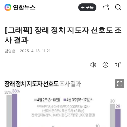
공유하기
통합검색
연합뉴스
구독
[그래픽] 장래 정치 지도자 선호도 조
사 결과
김영은
2025. 4. 18. 11:21
음성으로 듣기
번역 설정
글씨크기 조절하기
이미지 크게 보기