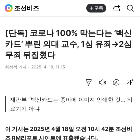
공유하기
통합검색
조선비즈
구독
[단독] 코로나 100% 막는다는 ‘백신
카드’ 뿌린 의대 교수, 1심 유죄→2심
무죄 뒤집혔다
최정석 기자
2025. 4. 18. 11:15
요약보기
음성으로 듣기
번역 설정
글씨크기 조절하기
재판부 “백신카드는 종이에 이미지 인쇄한 것… 의
료기기 아냐"
이 기사는 2025년 4월 18일 오전 10시 42분 조선비
즈 RM리포트 사이트에 표출됐습니다.