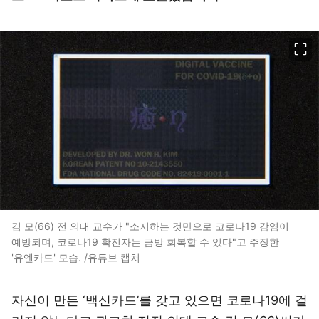
이미지 크게 보기
김 모(66) 전 의대 교수가 "소지하는 것만으로 코로나19 감염이
예방되며, 코로나19 확진자는 금방 회복할 수 있다"고 주장한
'유엔카드' 모습. /유튜브 캡처
자신이 만든 ‘백신카드’를 갖고 있으면 코로나19에 걸