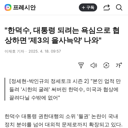
공유하기
통합검색
프레시안
구독
"한덕수, 대통령 되려는 욕심으로 협
상하면 '제3의 을사늑약' 나와"
이재호 기자
2025. 4. 18. 09:57
요약보기
음성으로 듣기
번역 설정
글씨크기 조절하기
[정세현-박인규의 정세토크 시즌 2] "본인 업적 만
들려 '시한의 굴레' 써버린 한덕수, 미국과 협상에
끌려다닐 수밖에 없어"
한덕수 대통령 권한대행의 소위 '월권' 논란이 국내
정치 분야를 넘어 대외적 문제로까지 확장되고 있다.