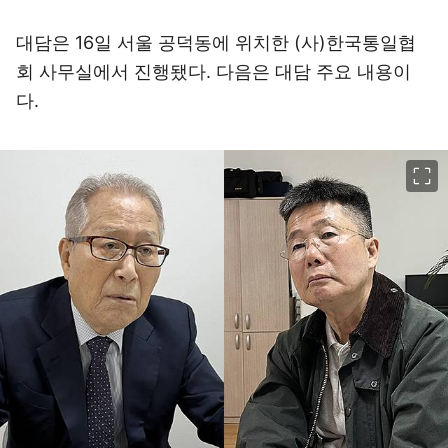
대담은 16일 서울 공덕동에 위치한 (사)한국통일협
회 사무실에서 진행됐다. 다음은 대담 주요 내용이
다.
이미지 크게 보기