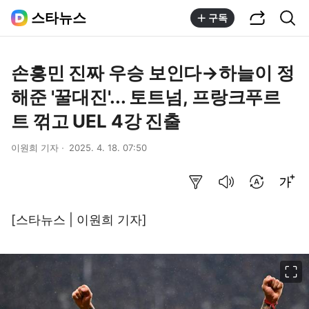
공유하기
통합검색
스타뉴스
구독
손흥민 진짜 우승 보인다→하늘이 정
해준 '꿀대진'... 토트넘, 프랑크푸르
트 꺾고 UEL 4강 진출
이원희 기자
2025. 4. 18. 07:50
요약보기
음성으로 듣기
번역 설정
글씨크기 조절하기
[스타뉴스 | 이원희 기자]
이미지 크게 보기