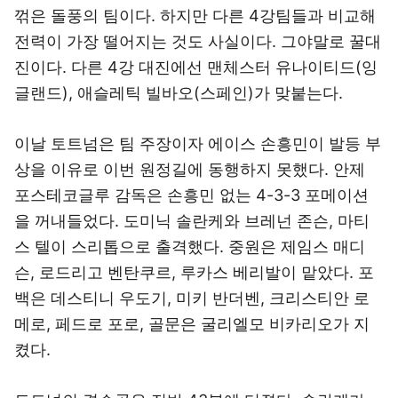
꺾은 돌풍의 팀이다. 하지만 다른 4강팀들과 비교해
전력이 가장 떨어지는 것도 사실이다. 그야말로 꿀대
진이다. 다른 4강 대진에선 맨체스터 유나이티드(잉
글랜드), 애슬레틱 빌바오(스페인)가 맞붙는다.
이날 토트넘은 팀 주장이자 에이스 손흥민이 발등 부
상을 이유로 이번 원정길에 동행하지 못했다. 안제
포스테코글루 감독은 손흥민 없는 4-3-3 포메이션
을 꺼내들었다. 도미닉 솔란케와 브레넌 존슨, 마티
스 텔이 스리톱으로 출격했다. 중원은 제임스 매디
슨, 로드리고 벤탄쿠르, 루카스 베리발이 맡았다. 포
백은 데스티니 우도기, 미키 반더벤, 크리스티안 로
메로, 페드로 포로, 골문은 굴리엘모 비카리오가 지
켰다.