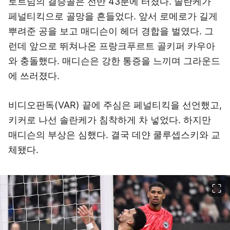
토트넘의 결승골은 전반 43분에 터졌다. 솔란케가
페널티킥으로 골망을 흔들었다. 앞서 로메로가 길게
뿌려준 공을 보고 매디슨이 헤더 경합을 벌였다. 그
런데 앞으로 뛰쳐나온 프랑크푸르트 골키퍼 카우아
와 충돌했다. 매디슨은 강한 통증을 느끼며 그라운드
에 쓰러졌다.
비디오판독(VAR) 끝에 주심은 페널티킥을 선언했고,
키커로 나선 솔란케가 침착하게 차 넣었다. 하지만
매디슨의 부상은 심했다. 결국 데얀 쿨루셉스키와 교
체됐다.
이미지 크게 보기