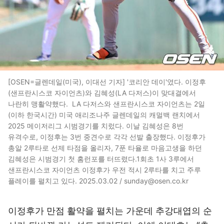
[OSEN=글렌데일(미국), 이대선 기자] '코리안 데이'였다. 이정후
(샌프란시스코 자이언츠)와 김혜성(LA 다저스)이 맞대결에서
나란히 맹활약했다. LA 다저스와 샌프란시스코 자이언츠는 2일
(이하 한국시간) 미국 애리조나주 글렌데일의 캐멀백 랜치에서
2025 메이저리그 시범경기를 치렀다. 이날 김혜성은 8번
유격수로, 이정후는 3번 중견수로 각각 선발 출장했다. 이정후가
총알 2루타로 선제 타점을 올리자, 7푼 타율로 마음고생을 하던
김혜성은 시범경기 첫 홈런포를 터뜨렸다.1회초 1사 3루에서
샌프란시스코 자이언츠 이정후가 우전 적시 2루타를 치고 주루
플레이를 펼치고 있다. 2025.03.02 / sunday@osen.co.kr
이정후가 만점 활약을 펼치는 가운데 추강대엽의 순