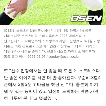
[OSEN=스코츠데일(미국), 이대선 기자] 1일(한국시간) 미국
애리조나주 스코츠데일 스타디움에서 2025 메이저리그
샌프란시스코 자이언츠의 스프링트레이닝이 진행됐다.8개월 가량
재활을 마친 샌프란시스코 자이언츠 이정후는 이제 메이저리그
데뷔 2년차 시즌을 준비한다. 샌프란시스코 자이언츠 이정후가
몸을 풀고 있다. 2025.03.01 / sunday@osen.co.kr
또 “선수 입장에서는 안 좋을 때 모든 게 스트레스다.
안 좋은 이야기를 하면 더 안 좋아진다. 꾸준히 3할4
푼에서 3할5푼 고타율을 쳤던 선수다. 충분히 이겨
낼 수 있는 능력이 있고 열심히 노력하는 만큼 가만
히 놔두면 된다”고 덧붙였다.