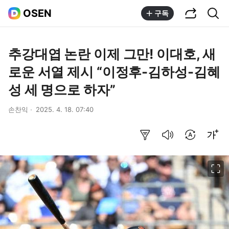
공유하기
통합검색
OSEN
구독
추강대엽 논란 이제 그만! 이대호, 새
로운 서열 제시 “이정후-김하성-김혜
성 세 명으로 하자”
손찬익
2025. 4. 18. 07:40
요약보기
음성으로 듣기
번역 설정
글씨크기 조절하기
이미지 크게 보기