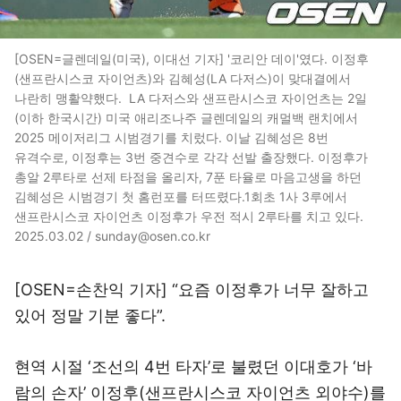
[OSEN=글렌데일(미국), 이대선 기자] '코리안 데이'였다. 이정후
(샌프란시스코 자이언츠)와 김혜성(LA 다저스)이 맞대결에서
나란히 맹활약했다. LA 다저스와 샌프란시스코 자이언츠는 2일
(이하 한국시간) 미국 애리조나주 글렌데일의 캐멀백 랜치에서
2025 메이저리그 시범경기를 치렀다. 이날 김혜성은 8번
유격수로, 이정후는 3번 중견수로 각각 선발 출장했다. 이정후가
총알 2루타로 선제 타점을 올리자, 7푼 타율로 마음고생을 하던
김혜성은 시범경기 첫 홈런포를 터뜨렸다.1회초 1사 3루에서
샌프란시스코 자이언츠 이정후가 우전 적시 2루타를 치고 있다.
2025.03.02 / sunday@osen.co.kr
[OSEN=손찬익 기자] “요즘 이정후가 너무 잘하고
있어 정말 기분 좋다”.
현역 시절 ‘조선의 4번 타자’로 불렸던 이대호가 ‘바
람의 손자’ 이정후(샌프란시스코 자이언츠 외야수)를