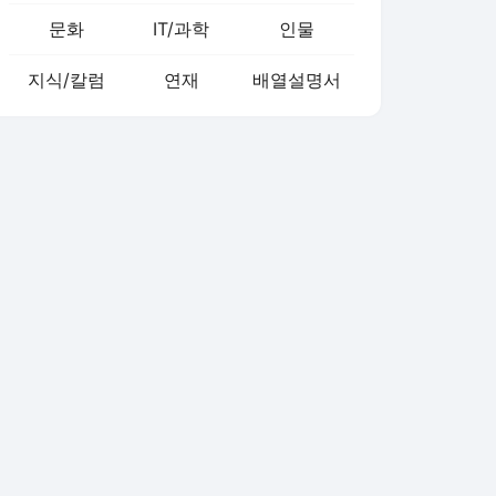
문화
IT/과학
인물
지식/칼럼
연재
배열설명서