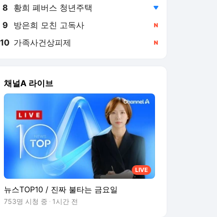
8
황희 폐버스 청년주택
,하락
9
방은희 모친 고독사
,신규
10
가족사건상피제
,신규
채널A 라이브
LIVE
뉴스TOP10 / 진짜 불타는 금요일
753명 시청 중
1시간 전