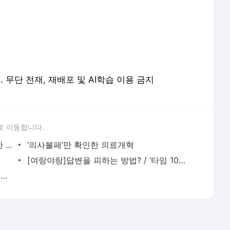
served. 무단 전재, 재배포 및 AI학습 이용 금지
로 이동합니다.
[현장 카메라]‘방음벽 충돌 막아라’ 특별한 실험
‘의사불패’만 확인한 의료개혁
[여랑야랑]답변을 피하는 방법? / ‘타임 100’은 누구에게? / ‘이과생’이 해결할게!
[나는 후보다]김동연 더불어민주당 대선 경선 후보