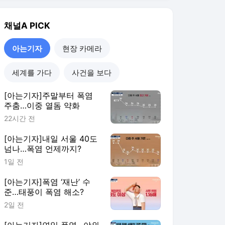
채널A
PICK
아는기자
현장 카메라
세계를 가다
사건을 보다
[아는기자]주말부터 폭염
주춤…이중 열돔 약화
22시간 전
[아는기자]내일 서울 40도
넘나…폭염 언제까지?
1일 전
[아는기자]폭염 ‘재난’ 수
준…태풍이 폭염 해소?
2일 전
[아는기자]연일 폭염…야외