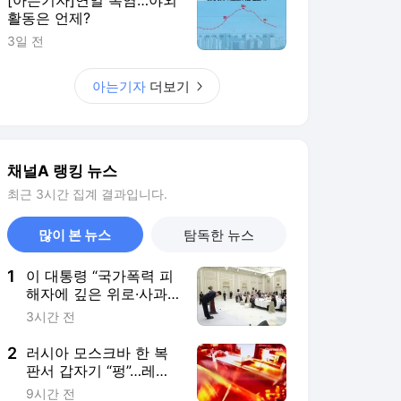
활동은 언제?
3일 전
아는기자
더보기
채널A 랭킹 뉴스
최근 3시간 집계 결과입니다.
많이 본 뉴스
탐독한 뉴스
1
이 대통령 “국가폭력 피
해자에 깊은 위로·사과…
국가 책임 유효기간 없
3시간 전
어”
2
러시아 모스크바 한 복
판서 갑자기 “펑”…레스
토랑 주변서 사제 폭탄
9시간 전