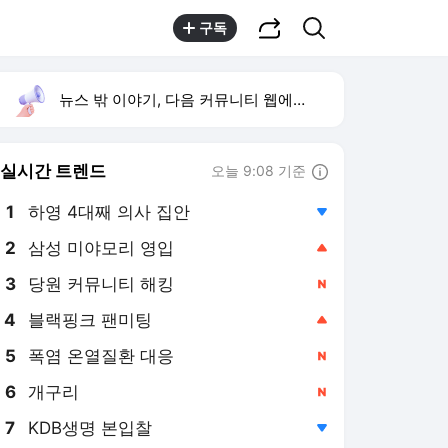
공유하기
검색
구독
뉴스 밖 이야기, 다음 커뮤니티 웹에서 보기
실시간 트렌드
오늘 9:08 기준
툴팁보기
1
하영 4대째 의사 집안
,하락
2
삼성 미야모리 영입
,상승
3
당원 커뮤니티 해킹
,신규
4
블랙핑크 팬미팅
,상승
5
폭염 온열질환 대응
,신규
6
개구리
,신규
7
KDB생명 본입찰
,하락