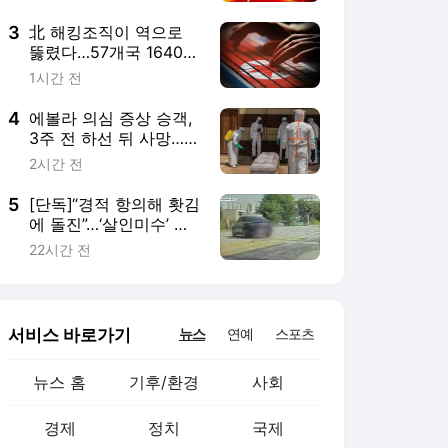
폭발해 20여 명 사상
[현장영상]
3
北 해킹조직이 역으로
뚫렸다…57개국 1640개
기업·기관 공격 정황
1시간 전
4
에볼라 의심 증상 승객,
3주 전 하선 뒤 사망…동
승자 200명 격리
2시간 전
5
[단독]“경적 항의해 홧김
에 돌진”…‘살인미수’ 구
속
22시간 전
서비스 바로가기
뉴스
연예
스포츠
뉴스 홈
기후/환경
사회
경제
정치
국제