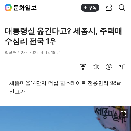
공유하기
통합검색
문화일보
구독
대통령실 옮긴다고? 세종시, 주택매
수심리 전국 1위
임정환 기자
2025. 4. 17. 19:21
요약보기
음성으로 듣기
번역 설정
글씨크기 조절하기
새뜸마을14단지 더샵 힐스테이트 전용면적 98㎡
신고가
이미지 크게 보기