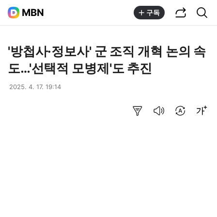
공유하기
통합검색
MBN
구독
'방첩사·정보사' 군 조직 개혁 논의 속
도…'선택적 모병제'도 추진
2025. 4. 17. 19:14
요약보기
음성으로 듣기
번역 설정
글씨크기 조절하기