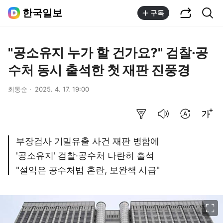
공유하기
통합검색
한국일보
구독
"공소유지 누가 할 건가요?" 검찰·공
수처 동시 출석한 첫 재판 진풍경
최동순
2025. 4. 17. 19:00
요약보기
음성으로 듣기
번역 설정
글씨크기 조절하기
부장검사 기밀유출 사건 재판 병합에
'공소유지' 검찰·공수처 나란히 출석
"설익은 공수처법 혼란, 보완책 시급"
이미지 크게 보기