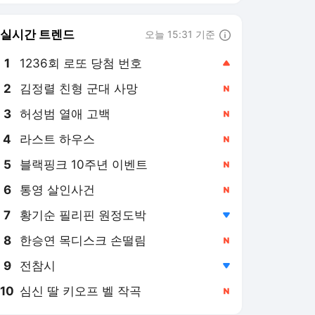
8
한승연 목디스크 손떨림
,신규
9
전참시
,하락
10
심신 딸 키오프 벨 작곡
,신규
프레시안 랭킹 뉴스
최근 3시간 집계 결과입니다.
많이 본 뉴스
탐독한 뉴스
1
정세현 "李 대통령, 북한
을 '조선'이라고 못부르
면서 평화공존? 간판 내
11시간 전
리는 게 낫다"
2
코스피 변동성 줄어들자
다시 고개 든 '빚투'…감
소하던 신용잔고 '꿈틀'
9시간 전