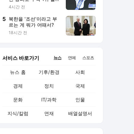
문화
IT/과학
인물
지식/칼럼
연재
배열설명서