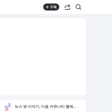
공유하기
검색
구독
뉴스 밖 이야기, 다음 커뮤니티 웹에서 보기
실시간 트렌드
오늘 15:31 기준
툴팁보기
1
1236회 로또 당첨 번호
,상승
2
김정렬 친형 군대 사망
,신규
3
허성범 열애 고백
,신규
4
라스트 하우스
,신규
5
블랙핑크 10주년 이벤트
,신규
6
통영 살인사건
,신규
7
황기순 필리핀 원정도박
,하락