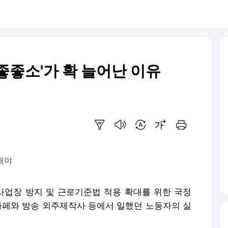
'좋좋소'가 확 늘어난 이유
요약보기
음성으로 듣기
번역 설정
글씨크기 조절하기
인쇄하기
해야
장 사업장 방지 및 근로기준법 적용 확대를 위한 국정
 카페와 방송 외주제작사 등에서 일했던 노동자의 실