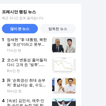
3
與 '순회경선 최대 승부
처' 호남서는 金, 수도권
서는 鄭 각각 우세
10시간 전
4
[속보] 김민석, 제주·인
천 승리로 누적 1위 탈
환…박빙 경쟁 지속
4시간 전
5
북한을 '조선'이라고 부
르는 게 뭐가 어때서?
18시간 전
서비스 바로가기
뉴스
연예
스포츠
뉴스 홈
기후/환경
사회
경제
정치
국제