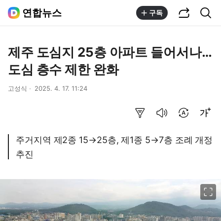
공유하기
통합검색
연합뉴스
구독
제주 도심지 25층 아파트 들어서나…
도심 층수 제한 완화
고성식
2025. 4. 17. 11:24
요약보기
음성으로 듣기
번역 설정
글씨크기 조절하기
주거지역 제2종 15→25층, 제1종 5→7층 조례 개정
추진
이미지 크게 보기