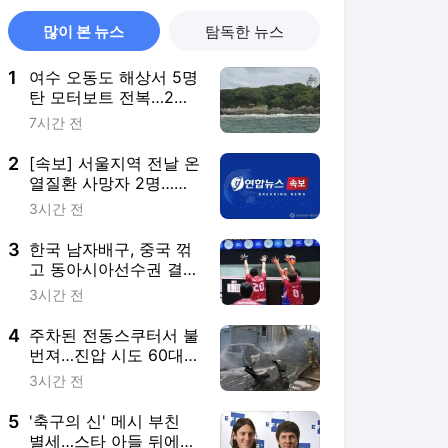
많이 본 뉴스
탐독한 뉴스
1
여수 오동도 해상서 5명
탄 모터보트 전복…2명
사망(종합3보)
7시간 전
2
[속보] 서울지역 전날 온
열질환 사망자 2명…올
해 최다
3시간 전
3
한국 남자배구, 중국 꺾
고 동아시아선수권 결승
행…9일 한일전
3시간 전
4
주차된 전동스쿠터서 불
번져…진압 시도 60대 2
도 화상(종합)
3시간 전
5
'축구의 신' 메시 부친
별세…스타 아들 뒤에