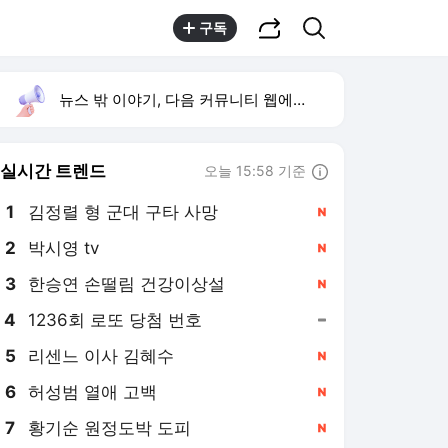
공유하기
검색
구독
뉴스 밖 이야기, 다음 커뮤니티 웹에서 보기
실시간 트렌드
오늘 15:58 기준
툴팁보기
1
김정렬 형 군대 구타 사망
,신규
2
박시영 tv
,신규
3
한승연 손떨림 건강이상설
,신규
4
1236회 로또 당첨 번호
,유지
5
리센느 이사 김혜수
,신규
6
허성범 열애 고백
,신규
7
황기순 원정도박 도피
,신규