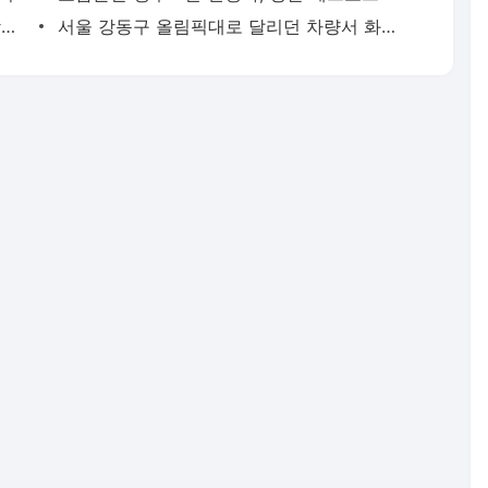
'김부장' 제작사 판타지오 회장, 자본시장법 위반 혐의 피소 | 연합뉴스
서울 강동구 올림픽대로 달리던 차량서 화재…구간 정체 | 연합뉴스