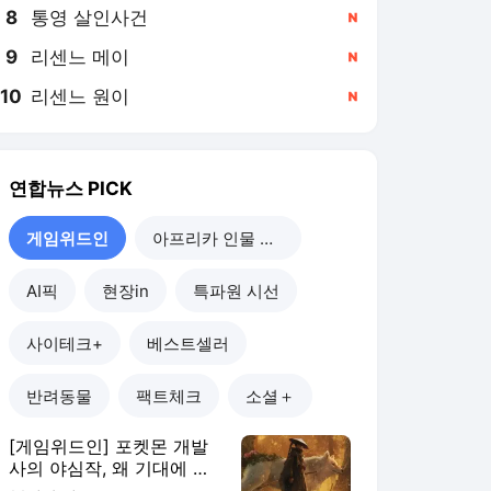
8
통영 살인사건
,신규
9
리센느 메이
,신규
10
리센느 원이
,신규
연합뉴스
PICK
게임위드인
아프리카 인물 열전
AI픽
현장in
특파원 시선
사이테크+
베스트셀러
반려동물
팩트체크
소셜＋
[게임위드인] 포켓몬 개발
사의 야심작, 왜 기대에 못
미쳤나