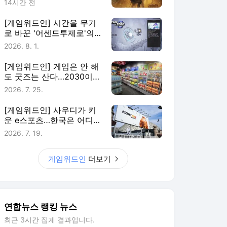
14시간 전
[게임위드인] 시간을 무기
로 바꾼 '어센드투제로'의
실험
2026. 8. 1.
[게임위드인] 게임은 안 해
도 굿즈는 산다…2030이
게임에 남는 법
2026. 7. 25.
[게임위드인] 사우디가 키
운 e스포츠…한국은 어디에
있나
2026. 7. 19.
게임위드인
더보기
연합뉴스 랭킹 뉴스
최근 3시간 집계 결과입니다.