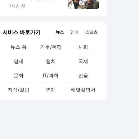
선 조용한 조력자
1시간 전
서비스 바로가기
뉴스
연예
스포츠
뉴스 홈
기후/환경
사회
경제
정치
국제
문화
IT/과학
인물
지식/칼럼
연재
배열설명서