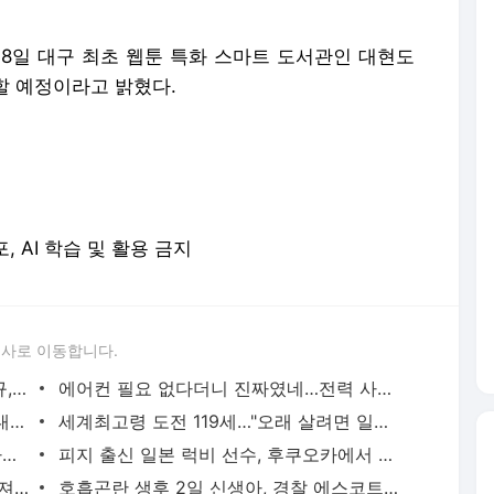
18일 대구 최초 웹툰 특화 스마트 도서관인 대현도
할 예정이라고 밝혔다.
포, AI 학습 및 활용 금지
론사로 이동합니다.
이임생이 밝힌 홍명보 선임 내막…"정몽규, TD판단 믿는다고 해"(종합) | 연합뉴스
에어컨 필요 없다더니 진짜였네…전력 사용량으로 본 냉방 도시 | 연합뉴스
천안 교회서 지내던 11세 사망…경찰, 학대치사 여부 수사(종합) | 연합뉴스
세계최고령 도전 119세…"오래 살려면 일하고 건강하게 먹어라" | 연합뉴스
새벽 급습부터 회사 탈출까지…유튜브 사로잡은 '날것'의 일상 | 연합뉴스
피지 출신 일본 럭비 선수, 후쿠오카에서 훈련 중 열사병 사망 | 연합뉴스
서울 면목동서 60대 남성 2명 흉기에 숨져…지인 사이 추정(종합) | 연합뉴스
호흡곤란 생후 2일 신생아, 경찰 에스코트로 생명 구해 | 연합뉴스