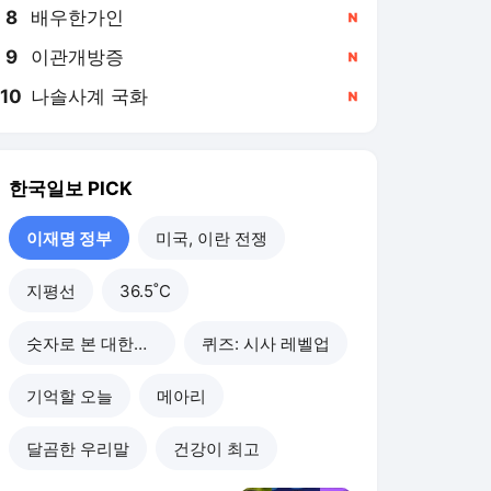
8
배우한가인
,신규
9
이관개방증
,신규
10
나솔사계 국화
,신규
한국일보
PICK
이재명 정부
미국, 이란 전쟁
지평선
36.5˚C
숫자로 본 대한민국
퀴즈: 시사 레벨업
기억할 오늘
메아리
달곰한 우리말
건강이 최고