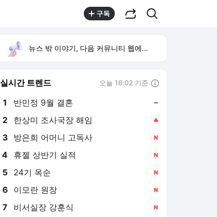
공유하기
검색
구독
뉴스 밖 이야기, 다음 커뮤니티 웹에서 보기
실시간 트렌드
오늘 16:02 기준
툴팁보기
1
반민정 9월 결혼
,유지
2
한상미 조사국장 해임
,상승
3
방은희 어머니 고독사
,신규
4
휴젤 상반기 실적
,신규
5
24기 옥순
,신규
6
이모란 원장
,신규
7
비서실장 강훈식
,신규