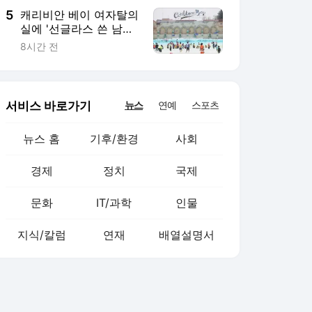
5
캐리비안 베이 여자탈의
실에 '선글라스 쓴 남성'
신고, 경찰 추적
8시간 전
서비스 바로가기
뉴스
연예
스포츠
뉴스 홈
기후/환경
사회
경제
정치
국제
문화
IT/과학
인물
지식/칼럼
연재
배열설명서