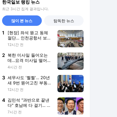
한국일보 랭킹 뉴스
최근 3시간 집계 결과입니다.
많이 본 뉴스
탐독한 뉴스
1
[현장] 좌석 뜯고 동체
절단… 인천공항서 보잉
777이 100톤 화물기로
12시간 전
2
북한 미사일 들어오는
데…요격 미사일 떨어진
우크라이나
4시간 전
3
세무사도 '쩔쩔'… 20년
새 9번 뜯어고친 부동산
세금
12시간 전
4
김민석 "과반으로 끝낸
다" 호남에 다 걸기... 정
청래, 수도권서 '승리 피
7시간 전
날레' 노린다