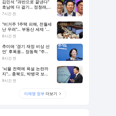
김민석 "과반으로 끝낸다"
호남에 다 걸기... 정청래,
수도권서 '승리 피날레' 노
7시간 전
린다
"비거주 1주택 피해, 전월세
난 우려"… 부동산 세제 '핀
셋' 보완 예고한 與
8시간 전
추미애 '경기 재정 비상 선
언' 후폭풍... 장동혁 "주범
은 이재명 전 지사"
8시간 전
'뇌물 전력에 욕설 논란까
지"... 충북도, 박병국 보좌
관 임명 강행 논란 확산
9시간 전
이재명 정부
더보기