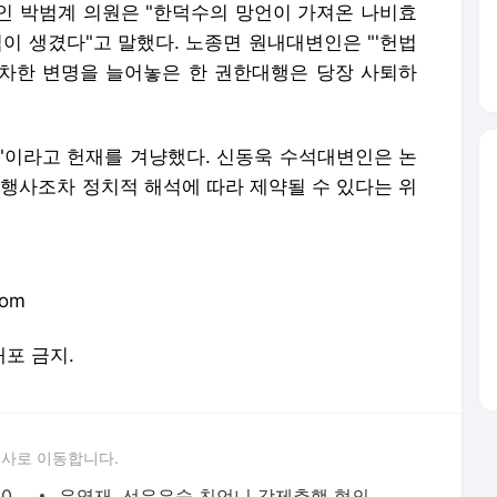
인 박범계 의원은 "한덕수의 망언이 가져온 나비효
이 생겼다"고 말했다. 노종면 원내대변인은 "'헌법
차한 변명을 늘어놓은 한 권한대행은 당장 사퇴하
"이라고 헌재를 겨냥했다. 신동욱 수석대변인은 논
 행사조차 정치적 해석에 따라 제약될 수 있다는 위
com
배포 금지.
론사로 이동합니다.
문재인은 뚫었다… 이재명 지지율 정말 30%대 '박스권'에 갇혔나 | 한국일보
유영재, 선우은숙 친언니 강제추행 혐의 인정 "깊이 사과" | 한국일보