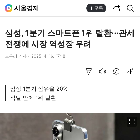
공유하기
통합검색
서울경제
구독
삼성, 1분기 스마트폰 1위 탈환···관세
전쟁에 시장 역성장 우려
노우리 기자
2025. 4. 16. 17:18
요약보기
음성으로 듣기
번역 설정
글씨크기 조절하기
삼성 1분기 점유율 20%
석달 만에 1위 탈환
이미지 크게 보기