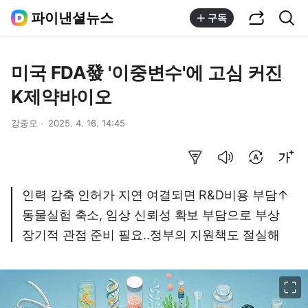
공유하기
통합검색
파이낸셜뉴스
구독
미국 FDA發 '이중변수'에 고심 커진
K제약바이오
강중모
2025. 4. 16. 14:45
요약보기
음성으로 듣기
번역 설정
글씨크기 조절하기
인력 감축 인허가 지연 여결되면 R&D비용 부담↑
동물실험 축소, 임상 신뢰성 확보 부담으로 부상
장기적 관점 준비 필요..정부의 지원책도 절실해
이미지 크게 보기