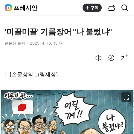
공유하기
통합검색
프레시안
구독
'미끌미끌' 기름장어 "나 불렀냐"
손문상 화백
2025. 4. 16. 13:17
음성으로 듣기
번역 설정
글씨크기 조절하기
[손문상의 그림세상]
이미지 크게 보기