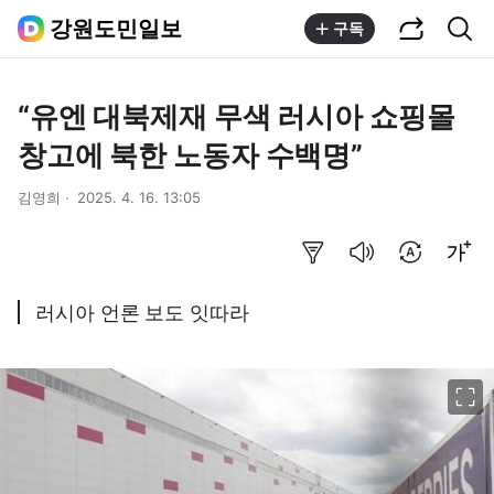
공유하기
통합검색
강원도민일보
구독
“유엔 대북제재 무색 러시아 쇼핑몰
창고에 북한 노동자 수백명”
김영희
2025. 4. 16. 13:05
요약보기
음성으로 듣기
번역 설정
글씨크기 조절하기
러시아 언론 보도 잇따라
이미지 크게 보기