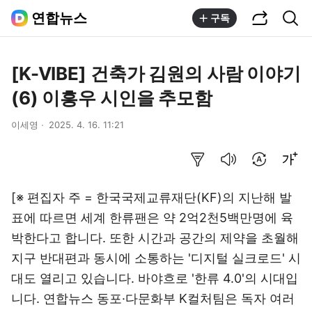
공유하기
통합검색
연합뉴스
구독
[K-VIBE] 건축가 김원의 사람 이야기
(6) 이흥우 시인을 추모함
이세영
2025. 4. 16. 11:21
요약보기
음성으로 듣기
번역 설정
글씨크기 조절하기
[※ 편집자 주 = 한국국제교류재단(KF)의 지난해 발
표에 따르면 세계 한류팬은 약 2억2천5백만명에 육
박한다고 합니다. 또한 시간과 공간의 제약을 초월해
지구 반대편과 동시에 소통하는 '디지털 실크로드' 시
대도 열리고 있습니다. 바야흐로 '한류 4.0'의 시대입
니다. 연합뉴스 동포·다문화부 K컬처팀은 독자 여러