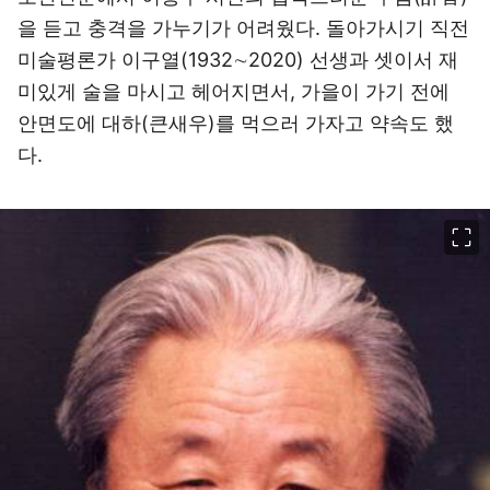
을 듣고 충격을 가누기가 어려웠다. 돌아가시기 직전
미술평론가 이구열(1932∼2020) 선생과 셋이서 재
미있게 술을 마시고 헤어지면서, 가을이 가기 전에
안면도에 대하(큰새우)를 먹으러 가자고 약속도 했
다.
이미지 크게 보기