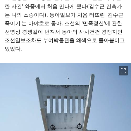
란 사건' 와중에서 처음 만나게 됐다(김수근 건축가
는 나의 스승이다). 동아일보가 처음 터뜨린 '김수근
죽이기'는 바야흐로 동아, 조선의 '민족정신'에 관한
선명성 경쟁같이 번져서 동아의 사사건건 경쟁지인
조선일보조차도 부여박물관을 왜색으로 몰아붙이고
있었다.
이미지 크게 보기