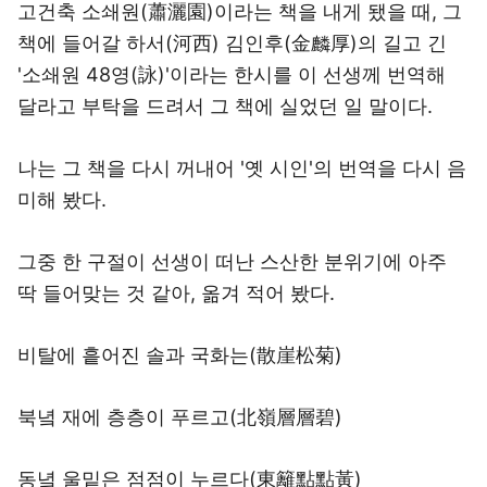
고건축 소쇄원(蕭灑園)이라는 책을 내게 됐을 때, 그
책에 들어갈 하서(河西) 김인후(金麟厚)의 길고 긴
'소쇄원 48영(詠)'이라는 한시를 이 선생께 번역해
달라고 부탁을 드려서 그 책에 실었던 일 말이다.
나는 그 책을 다시 꺼내어 '옛 시인'의 번역을 다시 음
미해 봤다.
그중 한 구절이 선생이 떠난 스산한 분위기에 아주
딱 들어맞는 것 같아, 옮겨 적어 봤다.
비탈에 흩어진 솔과 국화는(散崖松菊)
북녘 재에 층층이 푸르고(北嶺層層碧)
동녘 울밑은 점점이 누르다(東籬點點黃)