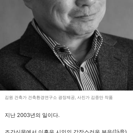
김원 건축가 건축환경연구소 광장제공, 사진가 김중만 작품
지난 2003년의 일이다.
조간신문에서 이흥우 시인의 갑작스러운 부음(訃音)