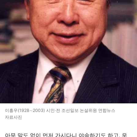
이흥우(1928∼2003) 시인·전 조선일보 논설위원 연합뉴스
자료사진
아무 말도 없이 먼저 가시다니 야속하기도 하고, 우