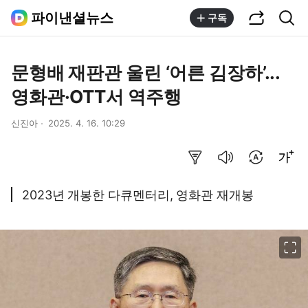
공유하기
통합검색
파이낸셜뉴스
구독
문형배 재판관 울린 ‘어른 김장하’...
영화관·OTT서 역주행
신진아
2025. 4. 16. 10:29
요약보기
음성으로 듣기
번역 설정
글씨크기 조절하기
2023년 개봉한 다큐멘터리, 영화관 재개봉
이미지 크게 보기