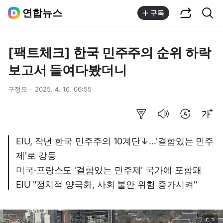
공유하기
통합검색
연합뉴스
구독
[팩트체크] 한국 민주주의 순위 하락
보고서 들여다봤더니
구정모
2025. 4. 16. 06:55
요약보기
음성으로 듣기
번역 설정
글씨크기 조절하기
EIU, 작년 한국 민주주의 10계단↓…'결함있는 민주
제'로 강등
미국·프랑스도 '결함있는 민주제' 국가에 포함돼
EIU "정치적 양극화, 사회 불안 위험 증가시켜"
이미지 크게 보기