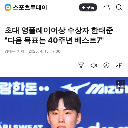
공유하기
통합검색
스포츠투데이
구독
초대 영플레이어상 수상자 한태준
"다음 목표는 40주년 베스트7"
강태구 기자
2025. 4. 15. 17:30
요약보기
음성으로 듣기
번역 설정
글씨크기 조절하기
이미지 크게 보기