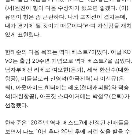
(서)원진이 형이 다음 수상자가 됐으면 좋겠다. (이)
유빈이 형은 좀 곤란하다. 나와 포지션이 겹치는데,
내가 경기에 뛸 것이기 때문이다"라며 자신감을 재치
있게 표현했다.
한태준의 다음 목표는 역대 베스트7이었다. 이날 KO
VO는 출범 20주년 기념으로 역대 베스트7을 꼽았다.
남자부에선 리베로 여오현(은퇴), 세터 한선수(대한
항공), 미들블로커 신영석(한국전력)과 이선규(은
퇴), 아웃아이드 히터에는 레오(현대캐피탈)와 곽승
석(대한항공), 아포짓 스파이커에는 박철우(은퇴)가
선정됐다.
한태준은 "20주년 역대 베스트7에 선정된 선배들을
보면서 나도 10년 후나 20년 후에 저런 상을 받을 수