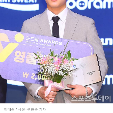
한태준 / 사진=팽현준 기자