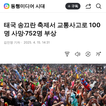
공유하기
통합검색
동행미디어 시대
구독
태국 송끄란 축제서 교통사고로 100
명 사망·752명 부상
김인영 기자
2025. 4. 15. 14:31
요약보기
음성으로 듣기
번역 설정
글씨크기 조절하기
이미지 크게 보기