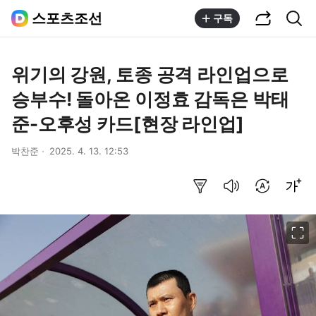
공유하기
통합검색
스포츠조선
구독
위기의 강원, 토종 공격 라인업으로
승부수! 돌아온 이정효 감독은 박태
준-오후성 카드[현장 라인업]
박찬준
2025. 4. 13. 12:53
요약보기
음성으로 듣기
번역 설정
글씨크기 조절하기
이미지 크게 보기