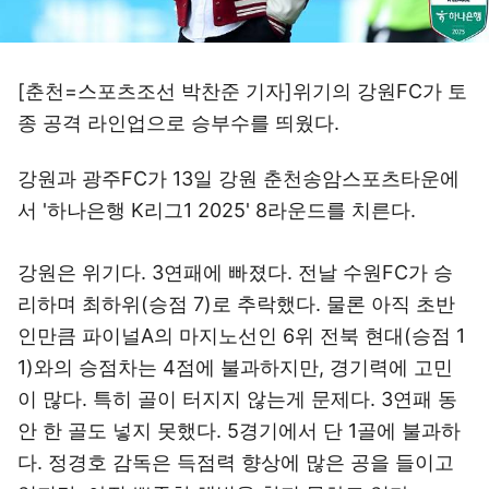
[춘천=스포츠조선 박찬준 기자]위기의 강원FC가 토
종 공격 라인업으로 승부수를 띄웠다.
강원과 광주FC가 13일 강원 춘천송암스포츠타운에
서 '하나은행 K리그1 2025' 8라운드를 치른다.
강원은 위기다. 3연패에 빠졌다. 전날 수원FC가 승
리하며 최하위(승점 7)로 추락했다. 물론 아직 초반
인만큼 파이널A의 마지노선인 6위 전북 현대(승점 1
1)와의 승점차는 4점에 불과하지만, 경기력에 고민
이 많다. 특히 골이 터지지 않는게 문제다. 3연패 동
안 한 골도 넣지 못했다. 5경기에서 단 1골에 불과하
다. 정경호 감독은 득점력 향상에 많은 공을 들이고