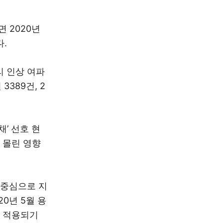
 2020년
다.
리 인상 여파
3389건, 2
’ 선호 현
 몰린 영향
 중심으로 지
0년 5월 용
가 적용되기