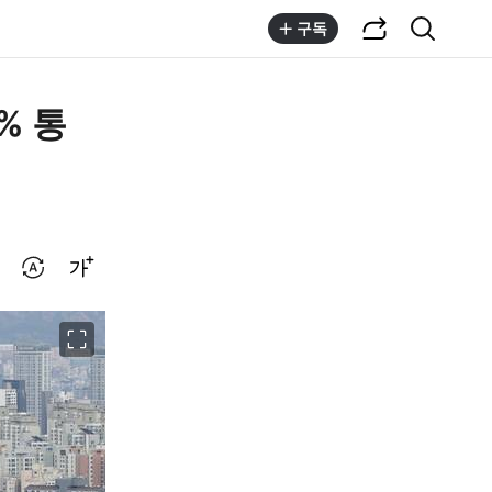
공유하기
통합검색
구독
% 통
번역 설정
글씨크기 조절하기
이미지 크게 보기