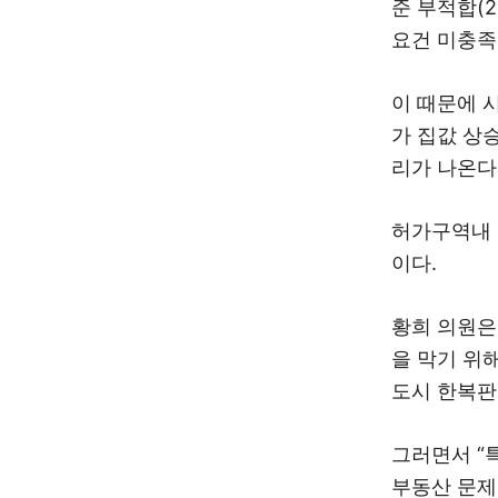
준 부적합(2
요건 미충족
이 때문에 
가 집값 상
리가 나온다
허가구역내 
이다.
황희 의원은
을 막기 위
도시 한복판
그러면서 “
부동산 문제