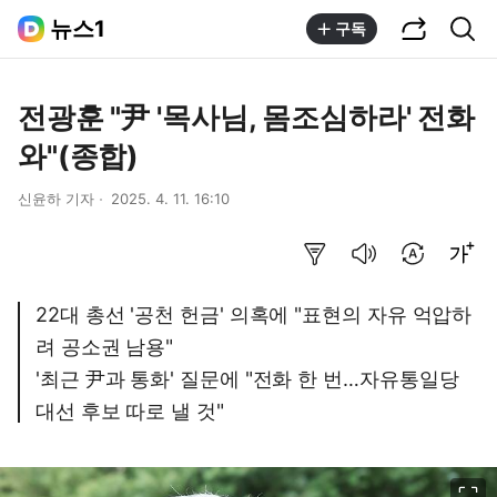
공유하기
통합검색
뉴스1
구독
전광훈 "尹 '목사님, 몸조심하라' 전화
와"(종합)
신윤하 기자
2025. 4. 11. 16:10
요약보기
음성으로 듣기
번역 설정
글씨크기 조절하기
22대 총선 '공천 헌금' 의혹에 "표현의 자유 억압하
려 공소권 남용"
'최근 尹과 통화' 질문에 "전화 한 번…자유통일당
대선 후보 따로 낼 것"
이미지 크게 보기