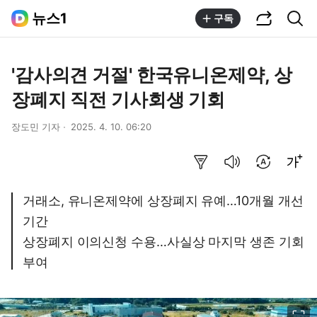
공유하기
통합검색
뉴스1
구독
'감사의견 거절' 한국유니온제약, 상
장폐지 직전 기사회생 기회
장도민 기자
2025. 4. 10. 06:20
요약보기
음성으로 듣기
번역 설정
글씨크기 조절하기
거래소, 유니온제약에 상장폐지 유예…10개월 개선
기간
상장폐지 이의신청 수용…사실상 마지막 생존 기회
부여
이미지 크게 보기