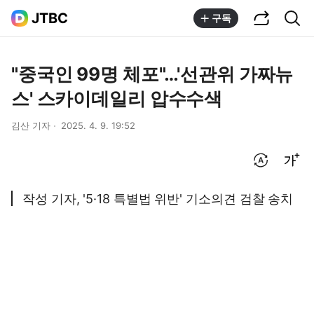
공유하기
통합검색
JTBC
구독
"중국인 99명 체포"…'선관위 가짜뉴
스' 스카이데일리 압수수색
김산 기자
2025. 4. 9. 19:52
번역 설정
글씨크기 조절하기
작성 기자, '5·18 특별법 위반' 기소의견 검찰 송치