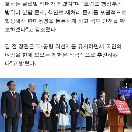
호하는 글로벌 리더가 되겠다"며 "트럼프 행정부와
방위비 분담 문제, 핵연료 재처리 문제를 포괄적으로
협상해서 한미동맹을 든든하게 하고 국민 안전을 확
보하겠다"고 강조했다.
김 전 장관은 "대통령 직선제를 유지하면서 국민의
여망을 한데 모으는 개헌은 적극적으로 추진하겠
다"고 밝혔다.
이미지 크게 보기