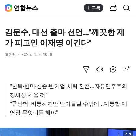
공유하기
통합검색
연합뉴스
구독
김문수, 대선 출마 선언…"깨끗한 제
가 피고인 이재명 이긴다"
홍지인
2025. 4. 9. 10:00
요약보기
음성으로 듣기
번역 설정
글씨크기 조절하기
"친북·반미·친중·반기업 세력 잔존…자유민주주의
정체성 세울 것"
"尹탄핵, 비통하지만 받아들일 수밖에…대통합·대
연정 무엇이든 해야"
이미지 크게 보기