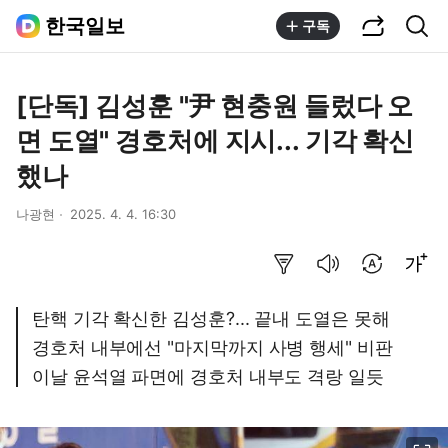
공유하기
통합검색
한국일보
구독
[단독] 김성훈 "尹 현충원 들렀다 오
면 도열" 경호처에 지시... 기각 확신
했나
나광현
2025. 4. 4. 16:30
요약보기
음성으로 듣기
번역 설정
글씨크기 조절하기
탄핵 기각 확신한 김성훈?... 끝내 도열은 못해
경호처 내부에선 "마지막까지 사병 행세" 비판
이날 윤석열 파면에 경호처 내부도 격랑 일듯
이미지 크게 보기