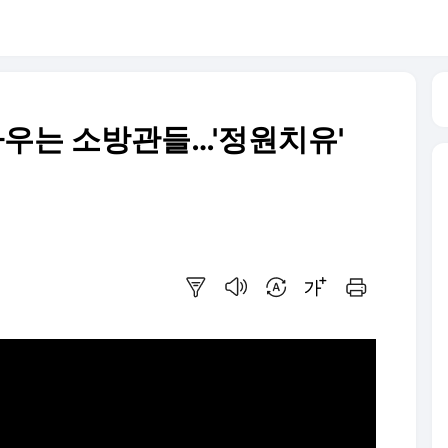
싸우는 소방관들…'정원치유'
요약보기
음성으로 듣기
번역 설정
글씨크기 조절하기
인쇄하기