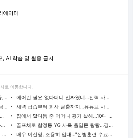
크리에이터
포, AI 학습 및 활용 금지
론사로 이동합니다.
이임생이 밝힌 홍명보 선임 내막…"정몽규, TD판단 믿는다고 해"(종합) | 연합뉴스
에어컨 필요 없다더니 진짜였네…전력 사용량으로 본 냉방 도시 | 연합뉴스
중랑구 면목동서 새벽 흉기 난동…60대 남성 2명 사망 | 연합뉴스
새벽 급습부터 회사 탈출까지…유튜브 사로잡은 '날것'의 일상 | 연합뉴스
고령 도전 119세…"오래 살려면 일하고 건강하게 먹어라" | 연합뉴스
집에서 말다툼 중 어머니 흉기 살해…10대 아들 체포 | 연합뉴스
파리 유명 셰프들, 성수기 식당 닫고 안동서 한식 배운다 | 연합뉴스
골프채로 합정동 YG 사옥 출입문 쾅쾅…경찰, 20대 여성 체포 | 연합뉴스
태국 명문학교서 중학생 총기 난사…최소 7명 살해(종합2보) | 연합뉴스
배우 이신영, 조용히 입대…"신병훈련 수료, 군 생활 집중" | 연합뉴스