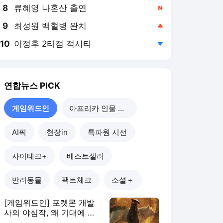
8
류혜영 나혼산 출연
,신규
9
최성원 백혈병 완치
,상승
10
이정후 2타점 적시타
,하락
연합뉴스
PICK
게임위드인
아프리카 인물 열전
AI픽
현장in
특파원 시선
사이테크+
베스트셀러
반려동물
팩트체크
소셜＋
[게임위드인] 포켓몬 개발
사의 야심작, 왜 기대에 못
미쳤나