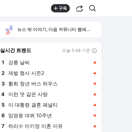
공유하기
검색
구독
뉴스 밖 이야기, 다음 커뮤니티 웹에서 보기
실시간 트렌드
오늘 5:48 기준
툴팁보기
1
강릉 날씨
,상승
2
재벌 형사 시즌2
,상승
3
황희 청년 버스 하우스
,신규
4
이런 엿 같은 사랑
,상승
5
이 대통령 결혼 페널티
,상승
6
임영웅 데뷔 10주년
,신규
7
하리수 미키정 이혼 이유
,상승