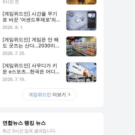
3시간 전
[게임위드인] 시간을 무기
로 바꾼 '어센드투제로'의
실험
2026. 8. 1.
[게임위드인] 게임은 안 해
도 굿즈는 산다…2030이
게임에 남는 법
2026. 7. 25.
[게임위드인] 사우디가 키
운 e스포츠…한국은 어디에
있나
2026. 7. 19.
게임위드인
더보기
연합뉴스 랭킹 뉴스
최근 3시간 집계 결과입니다.