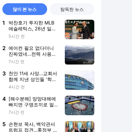
많이 본 뉴스
탐독한 뉴스
1
박찬호가 투자한 MLB
애슬레틱스, 26년 일한
포스트 단장과 결별
5시간 전
2
에어컨 필요 없다더니
진짜였네…전력 사용량
으로 본 냉방 도시
7시간 전
3
천안 11세 사망…교회서
함께 지낸 성인들 '학대
치사' 여부 수사
4시간 전
4
[해수분해] 망망대해에
빠지면 구명조끼로 얼마
나 버틸까
7시간 전
5
손현보 목사, 백악관서
트럼프 접견…美정부 인