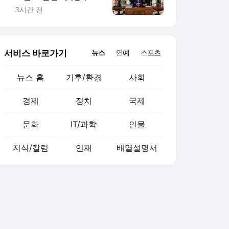
사들과 잇단 접촉
3시간 전
서비스 바로가기
뉴스
연예
스포츠
뉴스 홈
기후/환경
사회
경제
정치
국제
문화
IT/과학
인물
지식/칼럼
연재
배열설명서