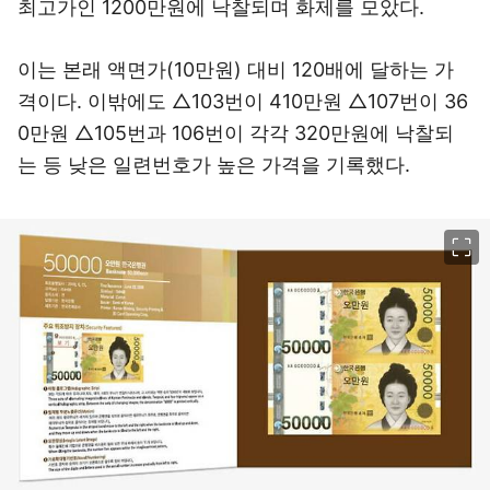
최고가인 1200만원에 낙찰되며 화제를 모았다.
이는 본래 액면가(10만원) 대비 120배에 달하는 가
격이다. 이밖에도 △103번이 410만원 △107번이 36
0만원 △105번과 106번이 각각 320만원에 낙찰되
는 등 낮은 일련번호가 높은 가격을 기록했다.
이미지 크게 보기