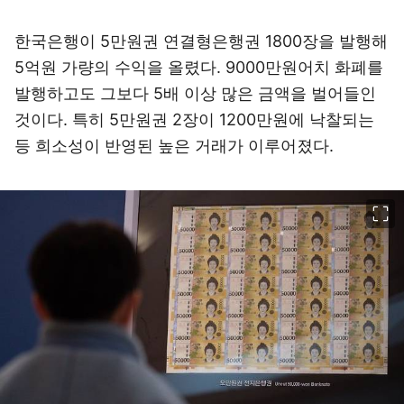
한국은행이 5만원권 연결형은행권 1800장을 발행해
5억원 가량의 수익을 올렸다. 9000만원어치 화폐를
발행하고도 그보다 5배 이상 많은 금액을 벌어들인
것이다. 특히 5만원권 2장이 1200만원에 낙찰되는
등 희소성이 반영된 높은 거래가 이루어졌다.
이미지 크게 보기