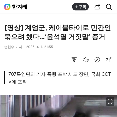
공유하기
통합검색
한겨레
구독
[영상] 계엄군, 케이블타이로 민간인
묶으려 했다…‘윤석열 거짓말’ 증거
손현수 기자
2025. 4. 1. 21:55
요약보기
음성으로 듣기
번역 설정
글씨크기 조절하기
707특임단의 기자 폭행·포박 시도 장면, 국회 CCT
V에 포착
이미지 크게 보기