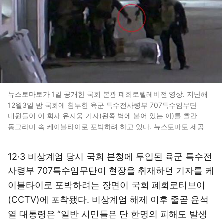
뉴스토마토가 1일 공개한 국회 본관 폐회로텔레비전 영상. 지난해
12월3일 밤 국회에 침투한 육군 특수전사령부 707특수임무단
대원들이 이 회사 유지웅 기자(왼쪽 벽에 붙어 있는 이)를 빨간
동그라미 속 케이블타이로 포박하려 하고 있다. 뉴스토마토 제공
12·3 비상계엄 당시 국회 본청에 투입된 육군 특수전
사령부 707특수임무단이 현장을 취재하던 기자를 케
이블타이로 포박하려는 장면이 국회 폐회로티브이
(CCTV)에 포착됐다. 비상계엄 해제 이후 줄곧 윤석
열 대통령은 “일반 시민들은 단 한명의 피해도 발생