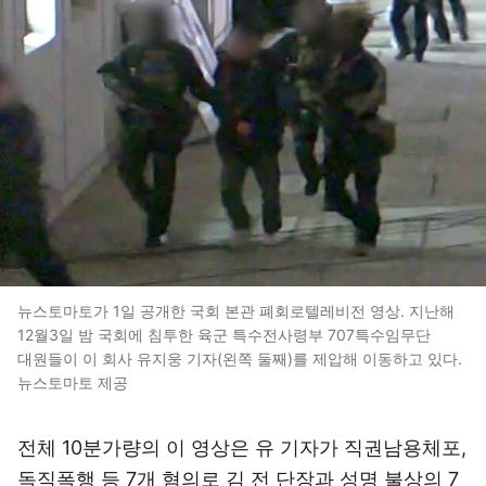
뉴스토마토가 1일 공개한 국회 본관 폐회로텔레비전 영상. 지난해
12월3일 밤 국회에 침투한 육군 특수전사령부 707특수임무단
대원들이 이 회사 유지웅 기자(왼쪽 둘째)를 제압해 이동하고 있다.
뉴스토마토 제공
전체 10분가량의 이 영상은 유 기자가 직권남용체포,
독직폭행 등 7개 혐의로 김 전 단장과 성명 불상의 7