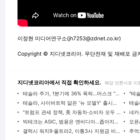
이정현 미디어연구소(jh7253@zdnet.co.kr)
Copyright © 지디넷코리아. 무단전재 및 재배포 금
지디넷코리아에서 직접 확인하세요.
해당 언론사로 이
테슬라 주가, 1분기에 36% 폭락…머스크 "매수 기회"
테슬라, 사이버트럭 닮은 '뉴 모델Y' 출시…5299만원부터
"트럼프 관세 정책, 美 자동차·소비자 모두 손해"
빅테크는 ASIC, 범용은 엔비디아…좁아지는 K-NPU 입지
갤럭시 워치9·울트라2, 이통3사 지원금 비교해보니
추억