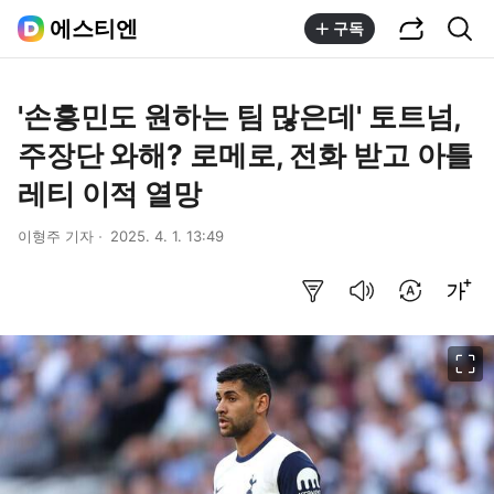
공유하기
통합검색
에스티엔
구독
'손흥민도 원하는 팀 많은데' 토트넘,
주장단 와해? 로메로, 전화 받고 아틀
레티 이적 열망
이형주 기자
2025. 4. 1. 13:49
요약보기
음성으로 듣기
번역 설정
글씨크기 조절하기
이미지 크게 보기