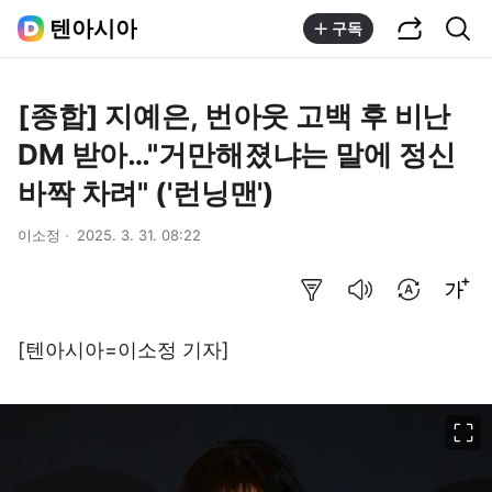
공유하기
통합검색
텐아시아
구독
[종합] 지예은, 번아웃 고백 후 비난
DM 받아…"거만해졌냐는 말에 정신
바짝 차려" ('런닝맨')
이소정
2025. 3. 31. 08:22
요약보기
음성으로 듣기
번역 설정
글씨크기 조절하기
[텐아시아=이소정 기자]
이미지 크게 보기