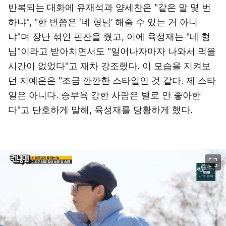
반복되는 대화에 유재석과 양세찬은 "같은 말 몇 번
하냐", "한 번쯤은 ‘네 형님’ 해줄 수 있는 거 아니
냐"며 장난 섞인 핀잔을 줬고, 이에 육성재는 "네 형
님"이라고 받아치면서도 "일어나자마자 나와서 먹을
시간이 없었다"고 재차 강조했다. 이 모습을 지켜보
던 지예은은 "조금 깐깐한 스타일인 것 같다. 제 스타
일은 아니다. 승부욕 강한 사람은 별로 안 좋아한
다"고 단호하게 말해, 육성재를 당황하게 했다.
이미지 크게 보기