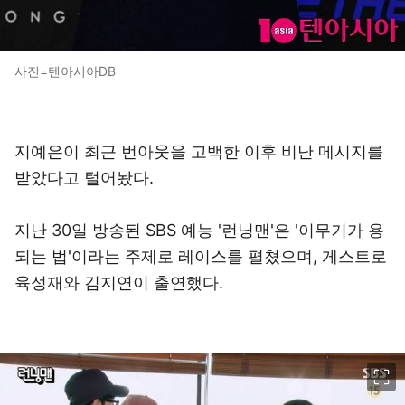
사진=텐아시아DB
지예은이 최근 번아웃을 고백한 이후 비난 메시지를
받았다고 털어놨다.
지난 30일 방송된 SBS 예능 '런닝맨'은 '이무기가 용
되는 법'이라는 주제로 레이스를 펼쳤으며, 게스트로
육성재와 김지연이 출연했다.
이미지 크게 보기