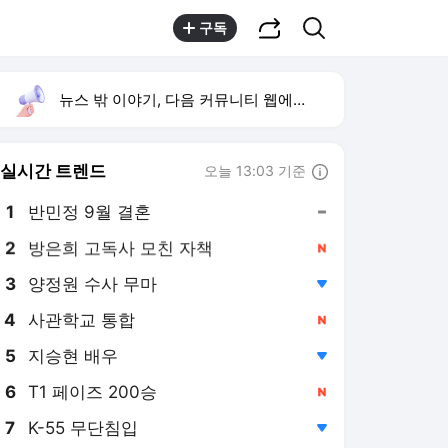
공유하기
검색
구독
뉴스 밖 이야기, 다음 커뮤니티 웹에서 보기
실시간 트렌드
오늘 13:03 기준
툴팁보기
1
반민정 9월 결혼
,유지
2
방은희 고독사 모친 자책
,신규
3
양정원 수사 무마
,하락
4
사관학교 통합
,신규
5
지승현 배우
,하락
6
T1 페이즈 200승
,신규
7
K-55 무단침입
,하락