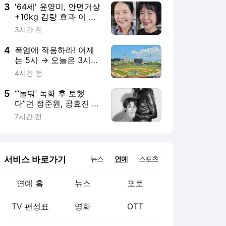
3
'64세' 윤영미, 안면거상
+10kg 감량 효과 이 정
도였나..1년만 확 달라진
3시간 전
얼굴 '깜짝'
4
폭염에 적응하라! 어제
는 5시 → 오늘은 3시부
터…36도 폭염에도 KIA
4시간 전
야외훈련 강행 [광주현
장]
5
“‘놀뭐’ 녹화 후 토했
다”던 정준원, 공효진 품
에 포옥 안겨 파격 포즈
7시간 전
서비스 바로가기
뉴스
연예
스포츠
연예 홈
뉴스
포토
TV 편성표
영화
OTT