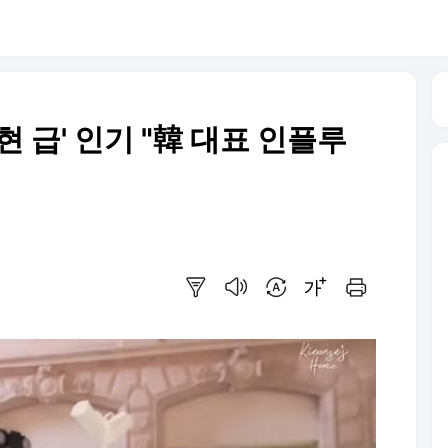
 급' 인기 "韓 대표 인플루
요약보기
음성으로 듣기
번역 설정
글씨크기 조절하기
인쇄하기