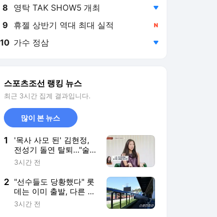
8
영탁 TAK SHOW5 개최
,하락
9
휴젤 상반기 역대 최대 실적
,신규
10
가수 정삼
,하락
스포츠조선 랭킹 뉴스
최근 3시간 집계 결과입니다.
많이 본 뉴스
1
'목사 사모 된' 김현정,
전성기 돌연 탈퇴…"술
취한 사람들 상대하기
3시간 전
싫었다"
2
"선수들도 당황했다" 롯
데는 이미 출발, 다른 팀
들 숙박 취소…초유의
3시간 전
사태 10개 구단은?