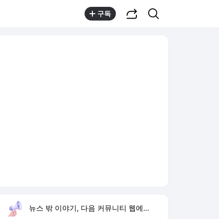
공유하기
검색
구독
뉴스 밖 이야기, 다음 커뮤니티 웹에서 보기
실시간 트렌드
오늘 13:09 기준
툴팁보기
1
노라노 디자이너
,상승
2
이강인 교체 출전
,신규
3
지안 엄정욱 결혼
,하락
4
AT마드리드 맨시티전
,신규
5
박경림 신동엽 인연
,하락
6
한혜진 미우새 화사
,신규
7
민이네
,하락