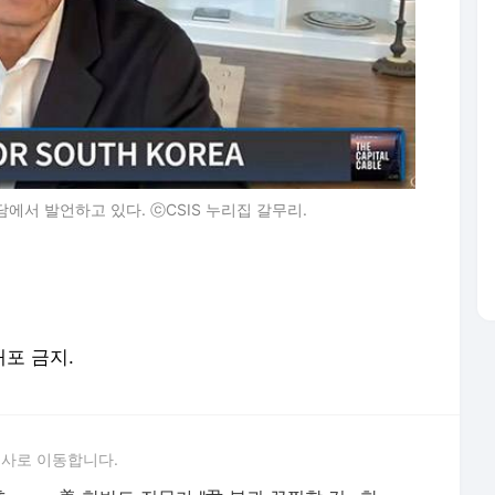
담에서 발언하고 있다. ⓒCSIS 누리집 갈무리.
배포 금지.
론사로 이동합니다.
'尹 탄핵' 찬성 60% vs 반대 34%…중도층은 탄핵 찬성 70%
美 한반도 전문가 "尹 복귀 끔찍할 것…한국 위기, 대선 없이 해결안돼"
역대 최대 규모 산림 불 탔다…산불 사상자 65명으로 증가
곽종근 "尹, 정녕 의원 끄집어내라 지시 안했나? 두번 죽이지 말라"
다시 '尹 탄핵' 무대 오른 이승환 "저는 계몽됐다"
'尹 파면' 지연에 노동자들 하루 일손 놓았다…"헌재도 심판 대상"
美, 수입차에 관세 25%? 전문가 "미국 생산 축소될 것"
"성폭력 고발 교사를 '가해자'로 둔갑시킨 정근식…20년 친구·제자들도 비판"
정부, 안동·청송·영양·영덕 특별재난지역 추가 선포