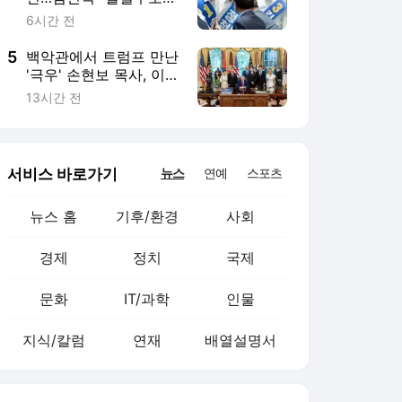
문화
IT/과학
인물
지식/칼럼
연재
배열설명서