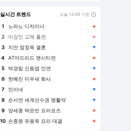
8
손서연 세계선수권 맹활약
,하락
9
양세종 박은빈 프러포즈
,신규
10
손종원 유용욱 요리 대결
,신규
프레시안 랭킹 뉴스
최근 3시간 집계 결과입니다.
많이 본 뉴스
탐독한 뉴스
1
민주당, 최고위원 후보
들도 극한 대립…'팀 김
민석' vs '팀 정청래'
5시간 전
2
[속보] 삼프로TV 회원정
보 46만 건 털렸다
4시간 전