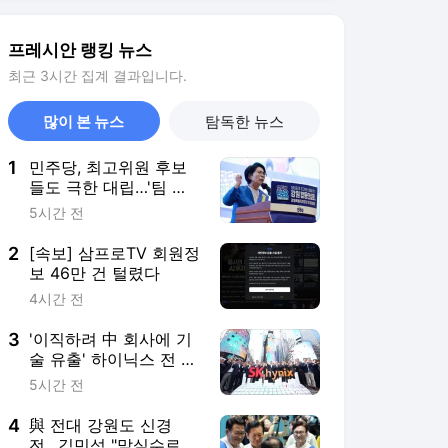
3
'이직하려 中 회사에 기
술 유출' 하이닉스 전 직
원, 항소심도 징역 1.6년
5시간 전
4
與 전대 강원도 신경
전…김민석 "말실수로
선거 지는 지도부 안 돼"
6시간 전
5
백악관에서 트럼프 만난
'극우' 손현보 목사, 이
사진 한장이 던진 경고
13시간 전
는?
서비스 바로가기
뉴스
연예
스포츠
뉴스 홈
기후/환경
사회
경제
정치
국제