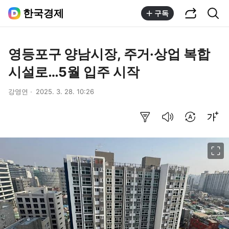
공유하기
통합검색
한국경제
구독
영등포구 양남시장, 주거·상업 복합
시설로…5월 입주 시작
강영연
2025. 3. 28. 10:26
요약보기
음성으로 듣기
번역 설정
글씨크기 조절하기
이미지 크게 보기