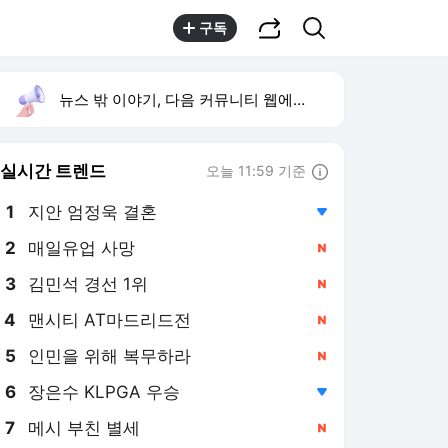
공유하기
검색
구독
뉴스 밖 이야기, 다음 커뮤니티 웹에서 보기
실시간 트렌드
오늘 11:59 기준
툴팁보기
1
지안 엄정욱 결혼
,하락
2
매일유업 사망
,신규
3
김민석 경선 1위
,신규
4
맨시티 AT마드리드전
,신규
5
인민을 위해 복무하라
,신규
6
장은수 KLPGA 우승
,하락
7
메시 부친 별세
,신규