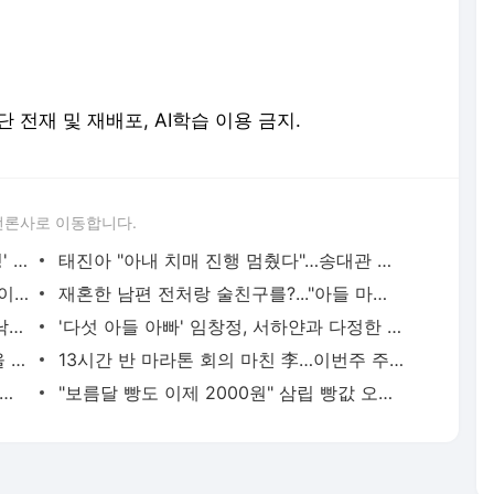
. 무단 전재 및 재배포, AI학습 이용 금지.
언론사로 이동합니다.
김수현, 19살 김새론에 보낸 '속옷 마네킹' 영상…"본받아야" - 머니투데이
태진아 "아내 치매 진행 멈췄다"…송대관 별세에 반응 보이자 '눈물' - 머니투데이
"바람피우는 연인 잡는 법 있다"…전소민이 공유한 이 방법 - 머니투데이
재혼한 남편 전처랑 술친구를?..."아들 마음 얻기 위해서" - 머니투데이
싼값에 흉가 살다가…정한용 "국회의원 낙마, 사기 피해, 귀신 목격" - 머니투데이
'다섯 아들 아빠' 임창정, 서하얀과 다정한 일상 - 머니투데이
'입추 매직' 진짜였네…"드디어 꿀잠" 서울 열대야 17일 만에 멈췄다 - 머니투데이
13시간 반 마라톤 회의 마친 李…이번주 주택 공급책 발표하나 - 머니투데이
몰랐던 옛일?…축협 성접대 사과에 박문성 "어떤 정신머리길래" - 머니투데이
"보름달 빵도 이제 2000원" 삼립 빵값 오른다…50여종 평균 9% 인상 - 머니투데이