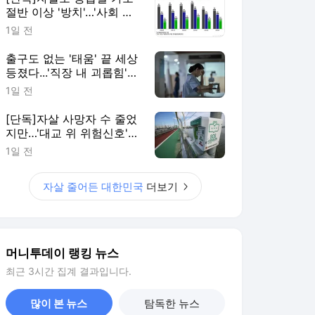
절반 이상 '방치'…'사회 안
전망' 재설계해야
1일 전
출구도 없는 '태움' 끝 세상
등졌다...'직장 내 괴롭힘'
더 위험한 이유
1일 전
[단독]자살 사망자 수 줄었
지만…'대교 위 위험신호'
늘었다
1일 전
자살 줄어든 대한민국
더보기
머니투데이 랭킹 뉴스
최근 3시간 집계 결과입니다.
많이 본 뉴스
탐독한 뉴스