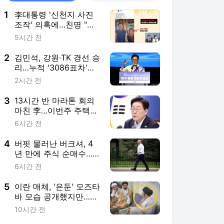
1
李대통령 '신천지 사진
조작' 의혹에…친명 "선
넘었다, 책임 물어야"
5시간 전
2
김민석, 강원·TK 경선 승
리…누적 '3086표차'로
1위 수성
2시간 전
3
13시간 반 마라톤 회의
마친 李…이번주 주택
공급책 발표하나
6시간 전
4
버핏 물러난 버크셔, 4
년 만에 주식 순매수…
500조 실탄 풀리나
6시간 전
5
이란 매체, '은둔' 모즈타
바 모습 공개했지만…건
강 이상설 증폭[영상]
10시간 전