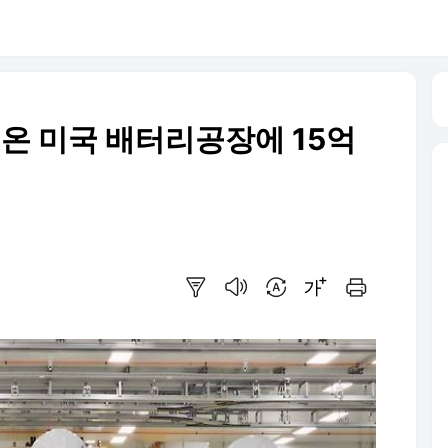
K온 미국 배터리공장에 15억
요약보기
음성으로 듣기
번역 설정
글씨크기 조절하기
인쇄하기