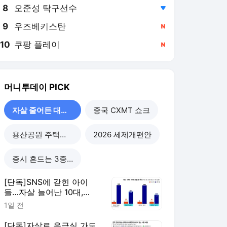
8
오준성 탁구선수
,하락
9
우즈베키스탄
,신규
10
쿠팡 플레이
,신규
머니투데이
PICK
자살 줄어든 대한민국
중국 CXMT 쇼크
용산공원 주택공급
2026 세제개편안
증시 흔드는 3중 쏠림
[단독]SNS에 갇힌 아이
들…자살 늘어난 10대,
40%가 '대인관계' 호소
1일 전
[단독]자살로 응급실 가도