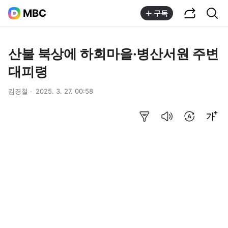
공유하기
통합검색
MBC
구독
산불 북상에 하회마을·병산서원 주변
대피령
김경철
2025. 3. 27. 00:58
요약보기
음성으로 듣기
번역 설정
글씨크기 조절하기