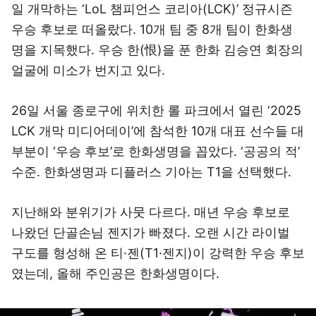
일 개막하는 ‘LoL 챔피언스 코리아(LCK)’ 정규시즌
우승 후보로 떠올랐다. 10개 팀 중 8개 팀이 한화생
명을 지목했다. 우승 한(恨)을 푼 한화 김승연 회장의
얼굴에 미소가 번지고 있다.
26일 서울 종로구에 위치한 롤 파크에서 열린 ‘2025
LCK 개막 미디어데이’에 참석한 10개 대표 선수들 대
부분이 ‘우승 후보’로 한화생명을 꼽았다. ‘공공의 적’
수준. 한화생명과 디플러스 기아는 T1을 선택했다.
지난해와 분위기가 사뭇 다르다. 매년 우승 후보로
나왔던 단골손님 젠지가 빠졌다. 오랜 시간 라이벌
구도를 형성해 온 티·젠(T1·젠지)이 강력한 우승 후보
였는데, 올해 주인공은 한화생명이다.
이미지 크게 보기