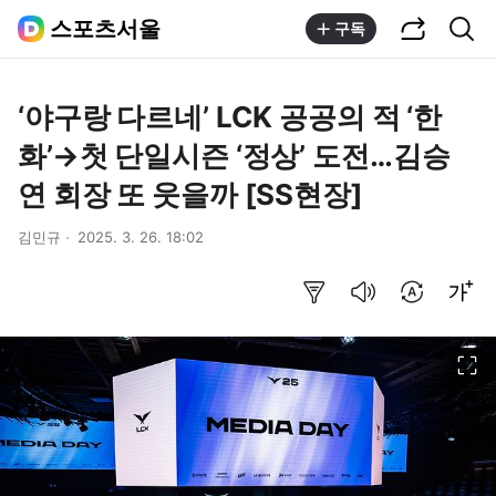
공유하기
통합검색
스포츠서울
구독
‘야구랑 다르네’ LCK 공공의 적 ‘한
화’→첫 단일시즌 ‘정상’ 도전…김승
연 회장 또 웃을까 [SS현장]
김민규
2025. 3. 26. 18:02
요약보기
음성으로 듣기
번역 설정
글씨크기 조절하기
이미지 크게 보기