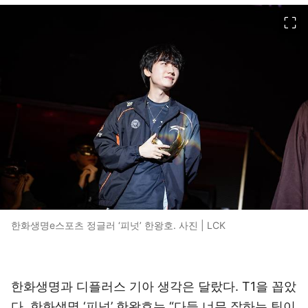
이미지 크게 보기
한화생명e스포츠 정글러 ‘피넛’ 한왕호. 사진 | LCK
한화생명과 디플러스 기아 생각은 달랐다. T1을 꼽았
다. 한화생명 ‘피넛’ 한왕호는 “다들 너무 잘하는 팀이