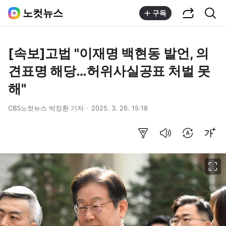
공유하기
통합검색
노컷뉴스
구독
[속보]고법 "이재명 백현동 발언, 의
견표명 해당…허위사실공표 처벌 못
해"
CBS노컷뉴스 박정환 기자
2025. 3. 26. 15:18
요약보기
음성으로 듣기
번역 설정
글씨크기 조절하기
이미지 크게 보기