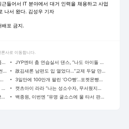
최근들어서 IT 분야에서 대거 인력을 채용하고 사업
 나서 왔다. 김성우 기자
 재배포 금지.
언론사로 이동합니다.
“낡은 봉투가 한가득” 이게 마라톤 기념품이라고?…아무도 몰랐다 [지구, 뭐래?]
JYP엔터 춤 연습실서 댄스, “나도 아이돌 되어볼까”…中 4만~10만원 척척내는 ‘이 곳’
박한별 “하루하루가 지옥 같았다”…‘버닝썬 연루’ 남편 논란에 “정말 죄송한 일”
故김새론 남편도 입 열었다…“교제 두달 만에 결혼, 임신·폭행은 사실 아냐”
웅 지방세 체납으로 자택 한 때 압류됐다 해제 ‘굴욕’
3일만에 100만개 팔린 ‘○○빵’…포켓몬빵도 제쳤다는데
생방서 “XX” 욕설…쇼호스트 정윤정, 2년 만에 복귀
캣츠아이 라라 “나는 성소수자, 무서웠지만 성정체성은 나의 일부”
[영상] “여자가 남자 소유물?”…김영철, 장영란 가슴에 ‘나쁜 손’ 해놓고 “남편에 죄송”
백종원, 이번엔 “유명 굴소스에 물 타서 판다” 논란…“사실과 달라” 해명