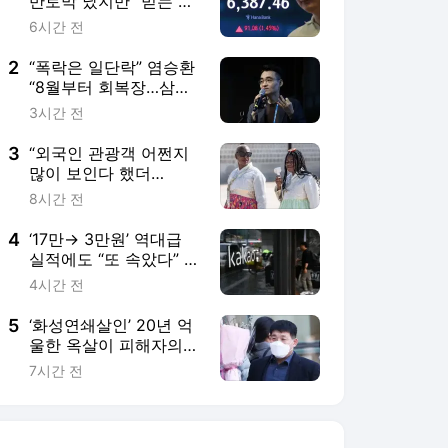
반토막 났지만 “믿는 건
반도체”…개미들 폭풍 매
6시간 전
수 [투자360]
2
“폭락은 일단락” 염승환
“8월부터 회복장…삼전
고점 한참 남았다”
3시간 전
3
“외국인 관광객 어쩐지
많이 보인다 했더
니…”여행수지, 69분기
8시간 전
만에 흑자 달성
4
‘17만→ 3만원’ 역대급
실적에도 “또 속았다” 아
우성…국민메신저, 왜?
4시간 전
5
‘화성연쇄살인’ 20년 억
울한 옥살이 피해자의
일침…檢 보완수사 폐지
7시간 전
“자유당 시대로 돌아가
는 것 같다” [세상&]