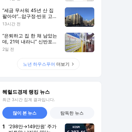
“세금 무서워 45년 산 집
팔아야”…압구정·반포 고령
층 울분
13시간 전
“은퇴하고 집 한 채 남았는
데, 21억 내라니” 신반포2
차 20년 살아도 양도세 5
2일 전
배 뛴다 [부동산360]
노년 하우스푸어
더보기
헤럴드경제 랭킹 뉴스
최근 3시간 집계 결과입니다.
많이 본 뉴스
탐독한 뉴스
1
‘298만→149만원’ 주가