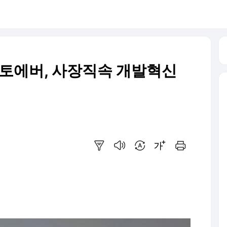
오토에버, 사장직속 개발혁신
요약보기
음성으로 듣기
번역 설정
글씨크기 조절하기
인쇄하기