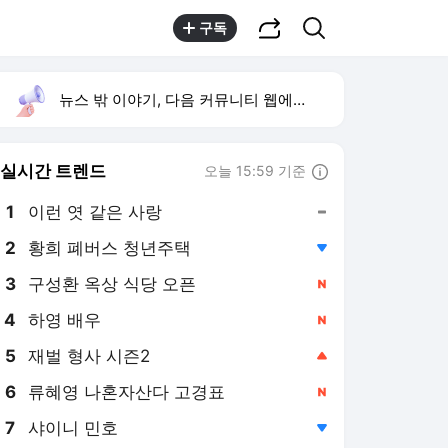
공유하기
검색
구독
뉴스 밖 이야기, 다음 커뮤니티 웹에서 보기
실시간 트렌드
오늘 15:59 기준
툴팁보기
1
이런 엿 같은 사랑
,유지
2
황희 폐버스 청년주택
,하락
3
구성환 옥상 식당 오픈
,신규
4
하영 배우
,신규
5
재벌 형사 시즌2
,상승
6
류혜영 나혼자산다 고경표
,신규
7
샤이니 민호
,하락