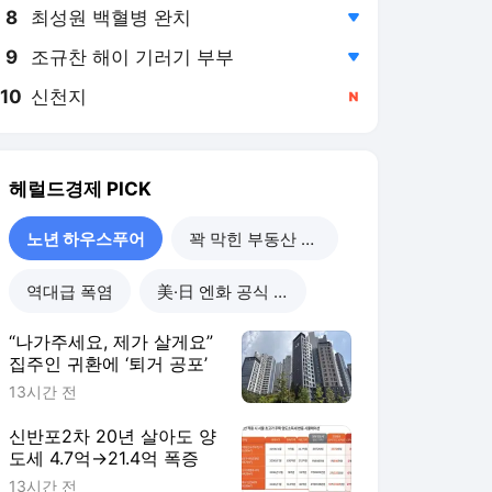
8
최성원 백혈병 완치
,하락
9
조규찬 해이 기러기 부부
,하락
10
신천지
,신규
헤럴드경제
PICK
노년 하우스푸어
꽉 막힌 부동산 공급
역대급 폭염
美·日 엔화 공식 개입
“나가주세요, 제가 살게요”
집주인 귀환에 ‘퇴거 공포’
13시간 전
신반포2차 20년 살아도 양
도세 4.7억→21.4억 폭증
13시간 전