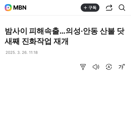
공유하기
통합검색
MBN
구독
밤사이 피해속출…의성·안동 산불 닷
새째 진화작업 재개
2025. 3. 26. 11:18
요약보기
음성으로 듣기
번역 설정
글씨크기 조절하기