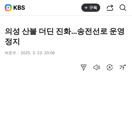
공유하기
통합검색
KBS
구독
의성 산불 더딘 진화…송전선로 운영
정지
박준우
2025. 3. 23. 20:06
요약보기
음성으로 듣기
번역 설정
글씨크기 조절하기