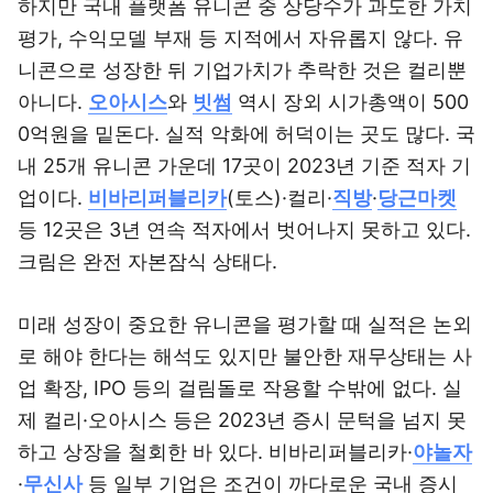
하지만 국내 플랫폼 유니콘 중 상당수가 과도한 가치
평가, 수익모델 부재 등 지적에서 자유롭지 않다. 유
니콘으로 성장한 뒤 기업가치가 추락한 것은 컬리뿐
아니다.
오아시스
와
빗썸
역시 장외 시가총액이 500
0억원을 밑돈다. 실적 악화에 허덕이는 곳도 많다. 국
내 25개 유니콘 가운데 17곳이 2023년 기준 적자 기
업이다.
비바리퍼블리카
(토스)·컬리·
직방
·
당근마켓
등 12곳은 3년 연속 적자에서 벗어나지 못하고 있다.
크림은 완전 자본잠식 상태다.
미래 성장이 중요한 유니콘을 평가할 때 실적은 논외
로 해야 한다는 해석도 있지만 불안한 재무상태는 사
업 확장, IPO 등의 걸림돌로 작용할 수밖에 없다. 실
제 컬리·오아시스 등은 2023년 증시 문턱을 넘지 못
하고 상장을 철회한 바 있다. 비바리퍼블리카·
야놀자
·
무신사
등 일부 기업은 조건이 까다로운 국내 증시