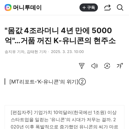
공유하기
통합검색
머니투데이
구독
"몸값 4조라더니 4년 만에 5000
억"…거품 꺼진 K-유니콘의 현주소
송지유 기자, 김태현 기자
2025. 3. 23. 10:00
요약보기
음성으로 듣기
번역 설정
글씨크기 조절하기
[MT리포트-'K-유니콘'의 위기]②
[편집자주] 기업가치 10억달러(한국에선 1조원) 이상
스타트업을 일컫는 '유니콘'의 시대가 저무는 걸까. 2
020년 이후 폭발적으로 증가했던 유니콘의 씨가 마르