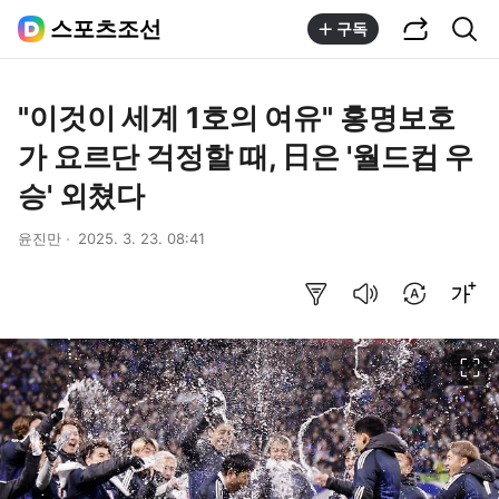
공유하기
통합검색
스포츠조선
구독
"이것이 세계 1호의 여유" 홍명보호
가 요르단 걱정할 때, 日은 '월드컵 우
승' 외쳤다
윤진만
2025. 3. 23. 08:41
요약보기
음성으로 듣기
번역 설정
글씨크기 조절하기
이미지 크게 보기