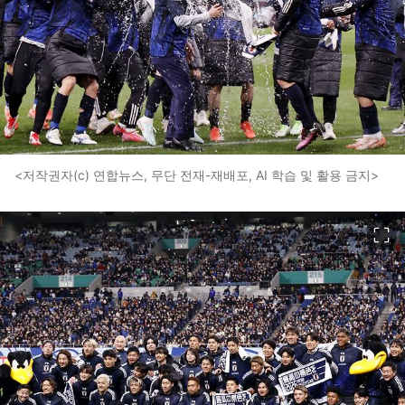
<저작권자(c) 연합뉴스, 무단 전재-재배포, AI 학습 및 활용 금지>
이미지 크게 보기