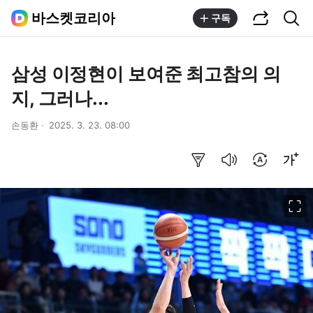
공유하기
통합검색
바스켓코리아
구독
삼성 이정현이 보여준 최고참의 의
지, 그러나...
손동환
2025. 3. 23. 08:00
요약보기
음성으로 듣기
번역 설정
글씨크기 조절하기
이미지 크게 보기