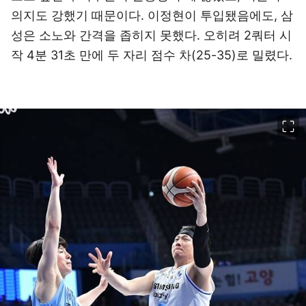
의지도 강했기 때문이다. 이정현이 투입됐음에도, 삼
성은 소노와 간격을 좁히지 못했다. 오히려 2쿼터 시
작 4분 31초 만에 두 자리 점수 차(25-35)로 밀렸다.
이미지 크게 보기